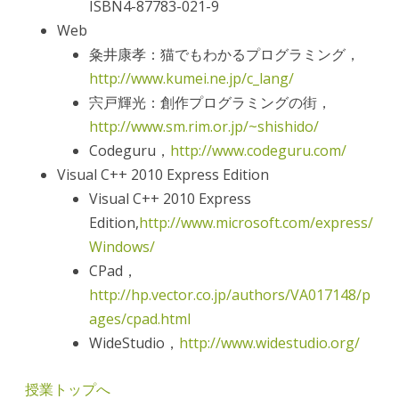
ISBN4-87783-021-9
Web
粂井康孝：猫でもわかるプログラミング，
http://www.kumei.ne.jp/c_lang/
宍戸輝光：創作プログラミングの街，
http://www.sm.rim.or.jp/~shishido/
Codeguru，
http://www.codeguru.com/
Visual C++ 2010 Express Edition
Visual C++ 2010 Express
Edition,
http://www.microsoft.com/express/
Windows/
CPad，
http://hp.vector.co.jp/authors/VA017148/p
ages/cpad.html
WideStudio，
http://www.widestudio.org/
授業トップへ