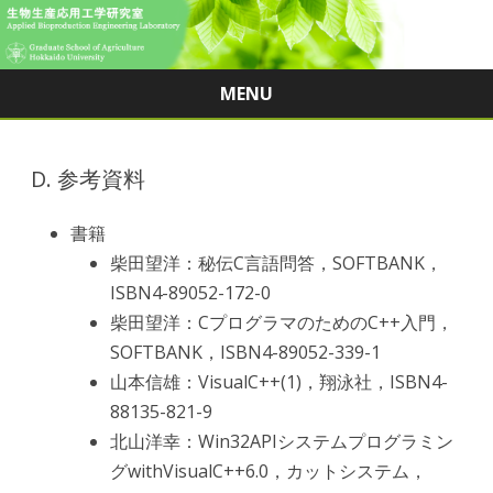
MENU
Skip
to
content
D. 参考資料
書籍
柴田望洋：秘伝C言語問答，SOFTBANK，
ISBN4-89052-172-0
柴田望洋：CプログラマのためのC++入門，
SOFTBANK，ISBN4-89052-339-1
山本信雄：VisualC++(1)，翔泳社，ISBN4-
88135-821-9
北山洋幸：Win32APIシステムプログラミン
グwithVisualC++6.0，カットシステム，