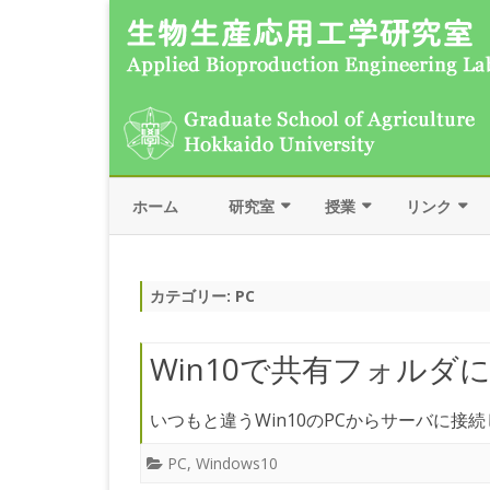
ホーム
研究室
授業
リンク
スタッフ
物理学Ⅰ
大学・学会な
カテゴリー:
PC
物理学Ⅱ
研究関連
未来の農業 －環境調和とIT
雑記帳
Win10で共有フォル
生物環境工学基礎実験
いつもと違うWin10のPCからサーバに接
電気工学
PC
,
Windows10
生物環境工学実験Ⅱ