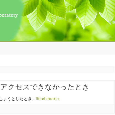
Skip
to
content
ど
－
ダにアクセスできなかったとき
続しようとしたとき…
Read more »