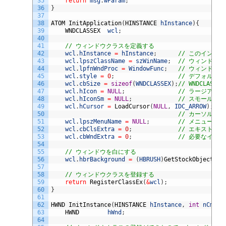
35
return
msg
.
wParam
;
36
}
37
38
ATOM 
InitApplication
(
HINSTANCE 
hInstance
)
{
39
WNDCLASSEX	
wcl
;
40
41
// ウィンドウクラスを定義する
42
wcl
.
hInstance
=
hInstance
;
// このインス
43
wcl
.
lpszClassName
=
szWinName
;
// ウィンドウ
44
wcl
.
lpfnWndProc
=
WindowFunc
;
// ウィンドウ関
45
wcl
.
style
=
0
;
// デフォルト
46
wcl
.
cbSize
=
sizeof
(
WNDCLASSEX
)
;
// WNDCLAS
47
wcl
.
hIcon
=
NULL
;
// ラージアイコ
48
wcl
.
hIconSm
=
NULL
;
// スモールア
49
wcl
.
hCursor
=
LoadCursor
(
NULL
,
IDC_ARROW
)
;
50
// カーソルス
51
wcl
.
lpszMenuName
=
NULL
;
// メニューなし
52
wcl
.
cbClsExtra
=
0
;
// エキストラな
53
wcl
.
cbWndExtra
=
0
;
// 必要なイン
54
55
// ウィンドウを白にする
56
wcl
.
hbrBackground
=
(
HBRUSH
)
GetStockObject
(
WH
57
58
// ウィンドウクラスを登録する
59
return
RegisterClassEx
(
&
wcl
)
;
60
}
61
62
HWND 
InitInstance
(
HINSTANCE 
hInstance
,
int
nCmdSh
63
HWND		
hWnd
;
64