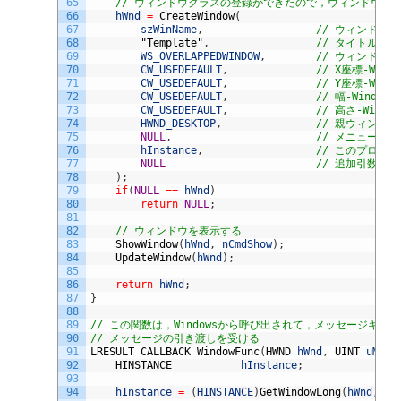
65
// ウィンドウクラスの登録ができたので，ウィンドウを
66
hWnd
=
CreateWindow
(
67
szWinName
,
// ウィンドウ
68
"Template"
,
// タイトル
69
WS_OVERLAPPEDWINDOW
,
// ウィンドウ
70
CW_USEDEFAULT
,
// X座標-Win
71
CW_USEDEFAULT
,
// Y座標-Win
72
CW_USEDEFAULT
,
// 幅-Window
73
CW_USEDEFAULT
,
// 高さ-Wind
74
HWND_DESKTOP
,
// 親ウィンド
75
NULL
,
// メニューなし
76
hInstance
,
// このプログ
77
NULL
// 追加引数なし
78
)
;
79
if
(
NULL
==
hWnd
)
80
return
NULL
;
81
82
// ウィンドウを表示する
83
ShowWindow
(
hWnd
,
nCmdShow
)
;
84
UpdateWindow
(
hWnd
)
;
85
86
return
hWnd
;
87
}
88
89
// この関数は，Windowsから呼び出されて，メッセージキュ
90
// メッセージの引き渡しを受ける
91
LRESULT 
CALLBACK 
WindowFunc
(
HWND 
hWnd
,
UINT 
uMsg
,
92
HINSTANCE			
hInstance
;
93
94
hInstance
=
(
HINSTANCE
)
GetWindowLong
(
hWnd
,
GW