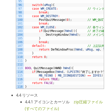
95
96
switch
(
uMsg
)
{
97
case
WM_CREATE
:
// ウィンドウ
98
break
;
99
case
WM_DESTROY
:
100
PostQuitMessage
(
0
)
;
// WM_QUIT
101
break
;
102
case
WM_CLOSE
:
// 各ウィンドウに
103
if
(
QuitMessage
(
hWnd
)
)
{
// 終了の確認
104
DestroyWindow
(
hWnd
)
;
// メインウィン
105
}
106
break
;
107
default
:
// 上記以外はW
108
return
DefWindowProc
(
hWnd
,
uMsg
,
wp
,
lp
)
;
109
}
110
return
0
;
111
}
112
113
BOOL
QuitMessage
(
HWND 
hWnd
)
{
114
if
(
MessageBox
(
hWnd
,
(
LPCSTR
)
"終了しますか？"
,
(
115
MB_YESNO
|
MB_ICONQUESTION
)
==
IDYES
)
116
return
TRUE
;
117
return
FALSE
;
118
}
4.4 リソース
4.4.1 アイコンとカーソル
zip圧縮ファイル
(すべてのファイル)