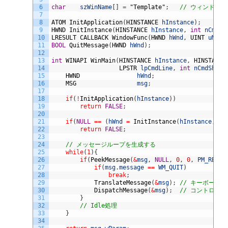
6
char
szWinName
[
]
=
"Template"
;
// ウィンドウ
7
8
ATOM 
InitApplication
(
HINSTANCE 
hInstance
)
;
9
HWND 
InitInstance
(
HINSTANCE 
hInstance
,
int
nCmdSh
10
LRESULT 
CALLBACK 
WindowFunc
(
HWND 
hWnd
,
UINT 
uMes
,
11
BOOL
QuitMessage
(
HWND 
hWnd
)
;
12
13
int
WINAPI 
WinMain
(
HINSTANCE 
hInstance
,
HINSTANCE
14
LPSTR 
lpCmdLine
,
int
nCmdShow
)
15
HWND				
hWnd
;
16
MSG					
msg
;
17
18
if
(
!
InitApplication
(
hInstance
)
)
19
return
FALSE
;
20
21
if
(
NULL
==
(
hWnd
=
InitInstance
(
hInstance
,
nC
22
return
FALSE
;
23
24
// メッセージループを生成する
25
while
(
1
)
{
26
if
(
PeekMessage
(
&
msg
,
NULL
,
0
,
0
,
PM_REMOV
27
if
(
msg
.
message
==
WM_QUIT
)
28
break
;
29
TranslateMessage
(
&
msg
)
;
// キーボード
30
DispatchMessage
(
&
msg
)
;
// コントロールを
31
}
32
// Idle処理
33
}
34