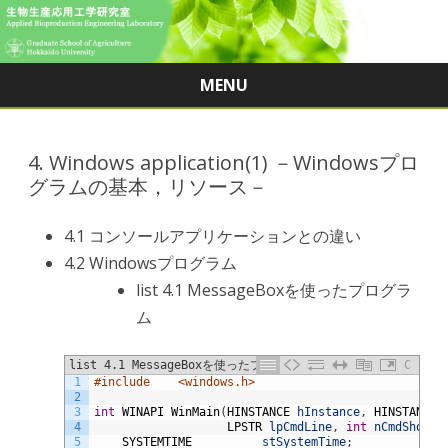
MENU
Skip
to
content
4. Windows application(1) －Windowsプロ
グラムの基本，リソース－
4.1 コンソールアプリケーションとの違い
4.2 Windowsプログラム
list 4.1 MessageBoxを使ったプログラ
ム
list 4.1 MessageBoxを使ったプログラム
C
1
#include	<windows.h>
2
3
int
WINAPI 
WinMain
(
HINSTANCE 
hInstance
,
HINSTANCE 
4
LPSTR 
lpCmdLine
,
int
nCmdShow
)
{
5
SYSTEMTIME			
stSystemTime
;