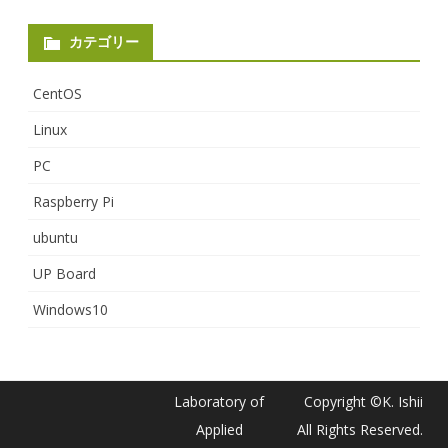
カテゴリー
CentOS
Linux
PC
Raspberry Pi
ubuntu
UP Board
Windows10
Laboratory of
Copyright ©K. Ishii
Applied
All Rights Reserved.