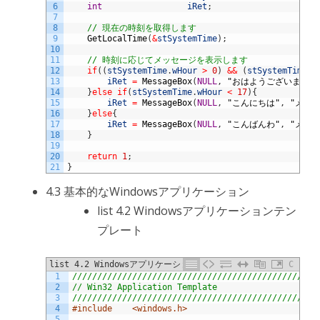
6
int
iRet
;
7
8
// 現在の時刻を取得します
9
GetLocalTime
(
&
stSystemTime
)
;
10
11
// 時刻に応じてメッセージを表示します
12
if
(
(
stSystemTime
.
wHour
>
0
)
&&
(
stSystemTime
.
w
13
iRet
=
MessageBox
(
NULL
,
"おはようございます"
,
14
}
else
if
(
stSystemTime
.
wHour
<
17
)
{
15
iRet
=
MessageBox
(
NULL
,
"こんにちは"
,
"メッ
16
}
else
{
17
iRet
=
MessageBox
(
NULL
,
"こんばんわ"
,
"メッ
18
}
19
20
return
1
;
21
}
4.3 基本的なWindowsアプリケーション
list 4.2 Windowsアプリケーションテン
プレート
list 4.2 Windowsアプリケーションテンプレート
C
1
/////////////////////////////////////////////////
2
// Win32 Application Template
3
/////////////////////////////////////////////////
4
#include	<windows.h>
5